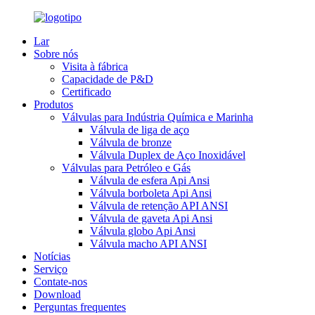
Lar
Sobre nós
Visita à fábrica
Capacidade de P&D
Certificado
Produtos
Válvulas para Indústria Química e Marinha
Válvula de liga de aço
Válvula de bronze
Válvula Duplex de Aço Inoxidável
Válvulas para Petróleo e Gás
Válvula de esfera Api Ansi
Válvula borboleta Api Ansi
Válvula de retenção API ANSI
Válvula de gaveta Api Ansi
Válvula globo Api Ansi
Válvula macho API ANSI
Notícias
Serviço
Contate-nos
Download
Perguntas frequentes