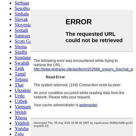
Serbian
Sesotho
Sinhala
Slovak
Slovenian
Somali
Samoan
Scots Gaelic
Shona
Sindhi
Sundanese
Swahili
Tajik
Tamil
Telugu
Thai
Ukrainian
Urdu
Uzbek
Vietnamese
Welsh
Xhosa
Yiddish
Yoruba
Zulu