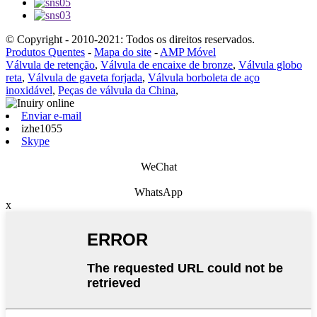
© Copyright - 2010-2021: Todos os direitos reservados.
Produtos Quentes
-
Mapa do site
-
AMP Móvel
Válvula de retenção
,
Válvula de encaixe de bronze
,
Válvula globo
reta
,
Válvula de gaveta forjada
,
Válvula borboleta de aço
inoxidável
,
Peças de válvula da China
,
Enviar e-mail
izhe1055
Skype
WeChat
WhatsApp
x