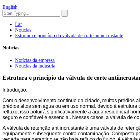
English
Lar
Notícias
Estrutura e princípio da válvula de corte antiincrustante
Notícias
Notícias da empresa
Notícias da indústria
Estrutura e princípio da válvula de corte antiincrusta
Introdução:
Com o desenvolvimento contínuo da cidade, muitos prédios al
prédios altos sem água ou em uso normal, devido à estrutura
refluxo, isso poluirá significativamente a água residencial n
seguro e confiável é essencial. Nesses casos, a válvula de cor
A válvula de retenção antiincrustante é uma válvula de retenç
equipamento subsequente contra contaminação. Composta por d
vedada para garantir que não haja refluxo do fluido. A válvula