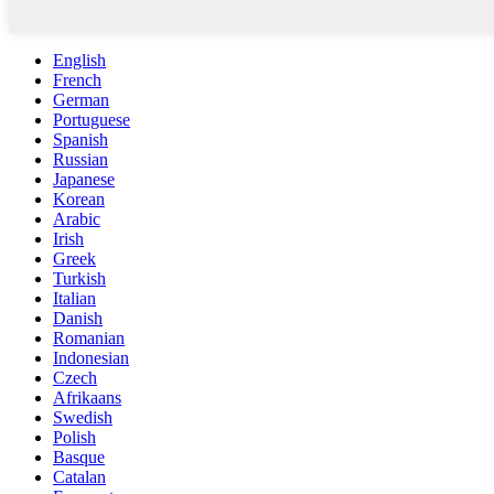
English
French
German
Portuguese
Spanish
Russian
Japanese
Korean
Arabic
Irish
Greek
Turkish
Italian
Danish
Romanian
Indonesian
Czech
Afrikaans
Swedish
Polish
Basque
Catalan