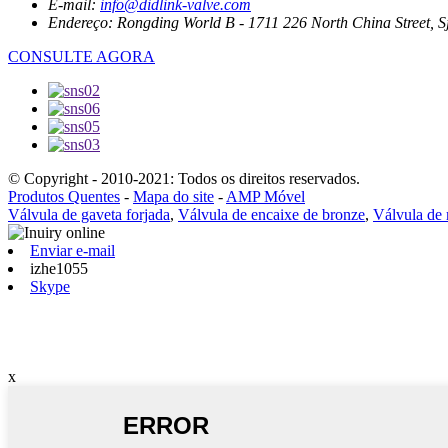
E-mail:
info@didlink-valve.com
Endereço:
Rongding World B - 1711 226 North China Street, S
CONSULTE AGORA
© Copyright - 2010-2021: Todos os direitos reservados.
Produtos Quentes
-
Mapa do site
-
AMP Móvel
Válvula de gaveta forjada
,
Válvula de encaixe de bronze
,
Válvula de 
Enviar e-mail
izhe1055
Skype
x