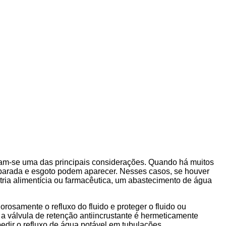
ram-se uma das principais considerações. Quando há muitos
 parada e esgoto podem aparecer. Nesses casos, se houver
stria alimentícia ou farmacêutica, um abastecimento de água
rosamente o refluxo do fluido e proteger o fluido ou
 válvula de retenção antiincrustante é hermeticamente
pedir o refluxo de água potável em tubulações.