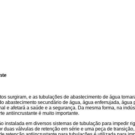
nte
tos surgiram, e as tubulações de abastecimento de água torna
 do abastecimento secundário de água, água enferrujada, água
ormal e afetará a saúde e a segurança. Da mesma forma, na indú
te antiincrustante é muito importante.
ão instalada em diversos sistemas de tubulação para impedir rigo
uas válvulas de retenção em série e uma peça de transição, a
 de retenção antiincrustante para tubulações é utilizada para im