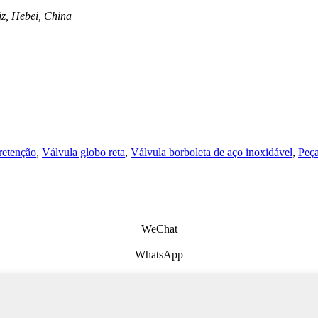
jz, Hebei, China
retenção
,
Válvula globo reta
,
Válvula borboleta de aço inoxidável
,
Peça
WeChat
WhatsApp