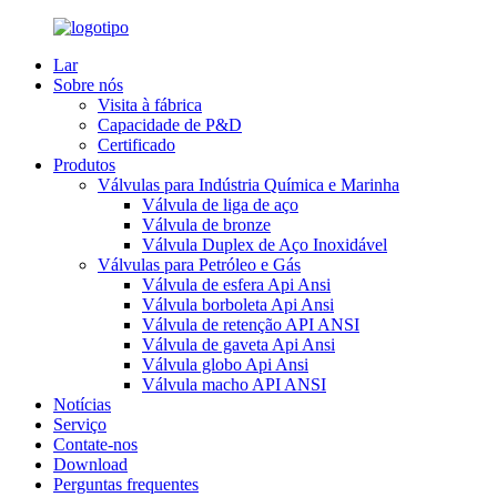
Lar
Sobre nós
Visita à fábrica
Capacidade de P&D
Certificado
Produtos
Válvulas para Indústria Química e Marinha
Válvula de liga de aço
Válvula de bronze
Válvula Duplex de Aço Inoxidável
Válvulas para Petróleo e Gás
Válvula de esfera Api Ansi
Válvula borboleta Api Ansi
Válvula de retenção API ANSI
Válvula de gaveta Api Ansi
Válvula globo Api Ansi
Válvula macho API ANSI
Notícias
Serviço
Contate-nos
Download
Perguntas frequentes