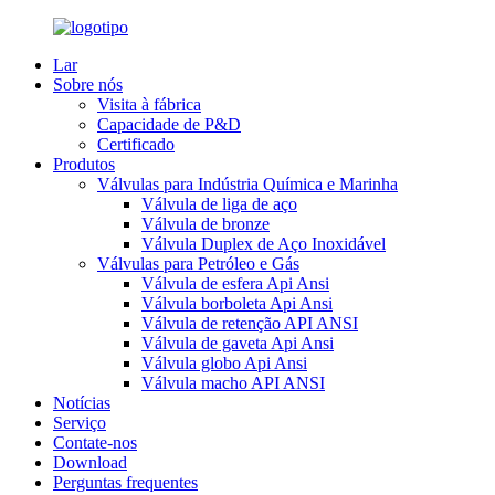
Lar
Sobre nós
Visita à fábrica
Capacidade de P&D
Certificado
Produtos
Válvulas para Indústria Química e Marinha
Válvula de liga de aço
Válvula de bronze
Válvula Duplex de Aço Inoxidável
Válvulas para Petróleo e Gás
Válvula de esfera Api Ansi
Válvula borboleta Api Ansi
Válvula de retenção API ANSI
Válvula de gaveta Api Ansi
Válvula globo Api Ansi
Válvula macho API ANSI
Notícias
Serviço
Contate-nos
Download
Perguntas frequentes