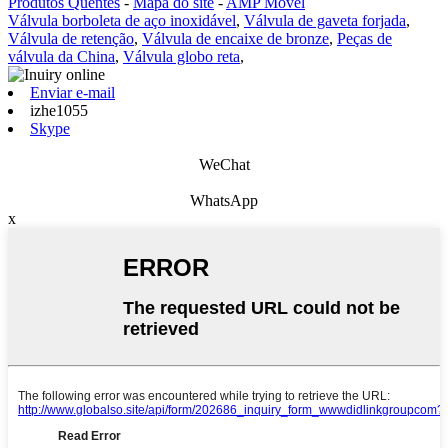
Produtos Quentes
-
Mapa do site
-
AMP Móvel
Válvula borboleta de aço inoxidável
,
Válvula de gaveta forjada
,
Válvula de retenção
,
Válvula de encaixe de bronze
,
Peças de
válvula da China
,
Válvula globo reta
,
Enviar e-mail
izhe1055
Skype
WeChat
WhatsApp
x