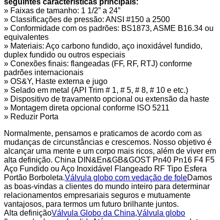
seguintes características principais:
» Faixas de tamanho: 1 1/2” a 24”
» Classificações de pressão: ANSI #150 a 2500
» Conformidade com os padrões: BS1873, ASME B16.34 ou
equivalentes
» Materiais: Aço carbono fundido, aço inoxidável fundido,
duplex fundido ou outros especiais
» Conexões finais: flangeadas (FF, RF, RTJ) conforme
padrões internacionais
» OS&Y, Haste externa e jugo
» Selado em metal (API Trim # 1, # 5, # 8, # 10 e etc.)
» Dispositivo de travamento opcional ou extensão da haste
» Montagem direta opcional conforme ISO 5211
» Reduzir Porta
Normalmente, pensamos e praticamos de acordo com as
mudanças de circunstâncias e crescemos. Nosso objetivo é
alcançar uma mente e um corpo mais ricos, além de viver em
alta definição. China DIN&En&GB&GOST Pn40 Pn16 F4 F5
Aço Fundido ou Aço Inoxidável Flangeado RF Tipo Esfera
Portão Borboleta.
Válvula globo com vedação de fole
Damos
as boas-vindas a clientes do mundo inteiro para determinar
relacionamentos empresariais seguros e mutuamente
vantajosos, para termos um futuro brilhante juntos.
Alta definição
Válvula Globo da China
,
Válvula globo