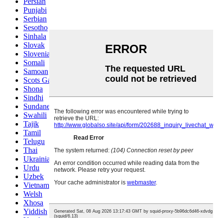
Persian
Punjabi
Serbian
Sesotho
Sinhala
Slovak
Slovenian
Somali
Samoan
Scots Gaelic
Shona
Sindhi
Sundanese
Swahili
Tajik
Tamil
Telugu
Thai
Ukrainian
Urdu
Uzbek
Vietnamese
Welsh
Xhosa
Yiddish