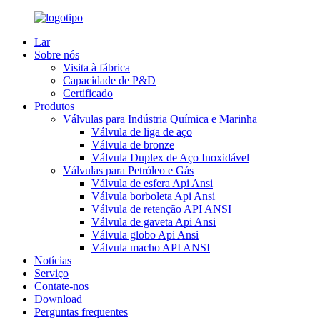
Lar
Sobre nós
Visita à fábrica
Capacidade de P&D
Certificado
Produtos
Válvulas para Indústria Química e Marinha
Válvula de liga de aço
Válvula de bronze
Válvula Duplex de Aço Inoxidável
Válvulas para Petróleo e Gás
Válvula de esfera Api Ansi
Válvula borboleta Api Ansi
Válvula de retenção API ANSI
Válvula de gaveta Api Ansi
Válvula globo Api Ansi
Válvula macho API ANSI
Notícias
Serviço
Contate-nos
Download
Perguntas frequentes